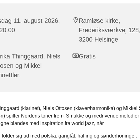
sdag 11. august 2026,
Ramløse kirke,
 20:00
Frederiksværkvej 128
3200 Helsinge
ika Thinggaard, Niels
Gratis
osen og Mikkel
nettler.
nggaard (klarinet), Niels Ottosen (klaver/harmonika) og Mikkel 
on) spiller Nordens toner frem. Smukke og medrivende melodier 
gne blandes med inspiration fra world jazz, når
folder sig ud med polska, ganglåt, halling og sønderhoninger.