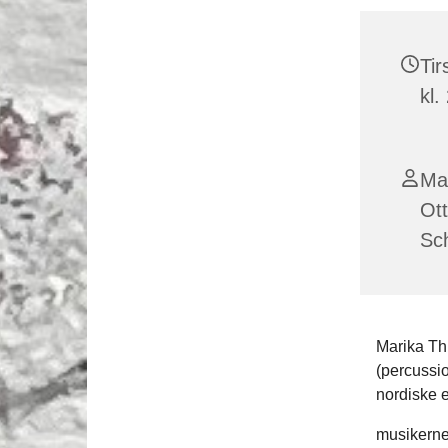
Tir
kl.
Mar
Ott
Sch
Marika Thi
(percussi
nordiske e
musikerne 