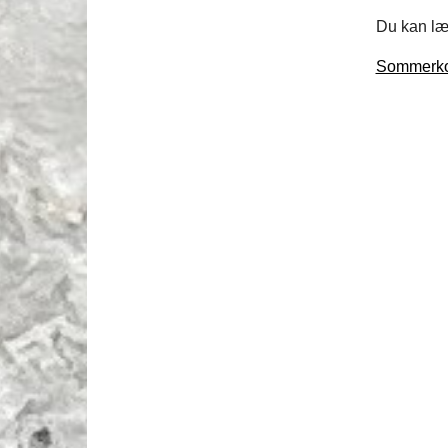
Du kan læ
Sommerko