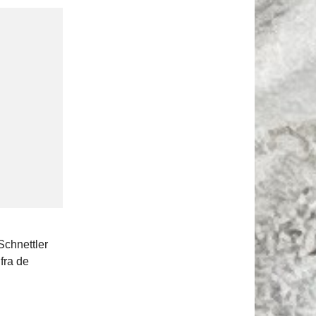
,
Schnettler
fra de