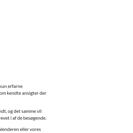
 kun erfarne
som kendte ansigter der
ndt, og det samme vil
revet i af de besøgende.
alenderen eller vores