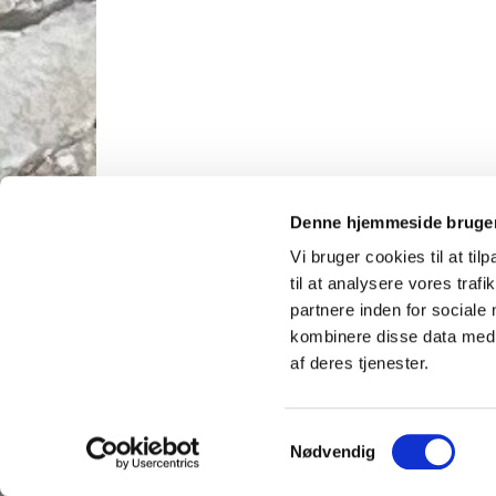
Denne hjemmeside bruger
Vi bruger cookies til at til
til at analysere vores tra
partnere inden for sociale
kombinere disse data med a
af deres tjenester.
S
Nødvendig
a
m