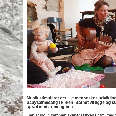
Musik stimulerer det lille menneskes udvikling. 
babysalmesang i kirken. Barnet vil ligge og su
spræl med arme og ben.
Den stund vi sammen skaber i kirkens rum, med 