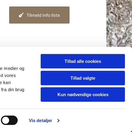
Tilmeld info liste
Tillad alle cookies
ale medier og
ed vores
Tillad valgte
re kan
fra din brug
Kun nødvendige cookies
Vis detaljer