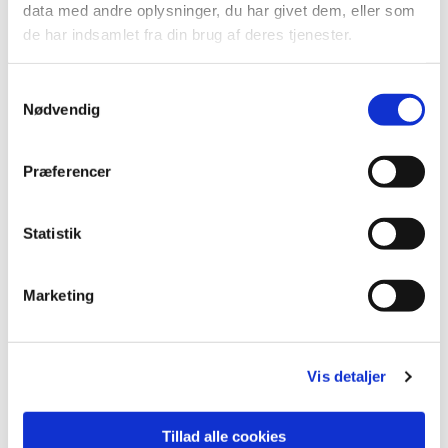
data med andre oplysninger, du har givet dem, eller som
de har indsamlet fra din brug af deres tjenester.
Kalender

S
Nødvendig
a
m
t
Præferencer
y
k
k
Statistik
e
v
Marketing
a
l
g
Vis detaljer
Tillad alle cookies