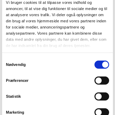
Vi bruger cookies til at tilpasse vores indhold og
annoncer, til at vise dig funktioner til sociale medier og til
Dark Body text - Lorem ipsum dolor sit amet, consectetur
at analysere vores trafik. Vi deler også oplysninger om
adipiscing elit. Integer pretium accumsan ligula ut finibus. Sed
din brug af vores hjemmeside med vores partnere inden
ac risus in magna hendrerit bibendum facilisis tempor enim.
for sociale medier, annonceringspartnere og
Nullam porta metus nibh, nec varius ante dapibus vel.
analysepartnere. Vores partnere kan kombinere disse
Vestibulum ex diam, scelerisque eget consequat nec, cursus
data med andre oplysninger, du har givet dem, eller som
sed elit. Nullam id sem non velit volutpat ultrices. Praesent
de har indsamlet fra din brug af deres tjenester.
lacinia purus eget hendrerit lobortis. Aliquam molestie
sollicitudin rhoncus. In iaculis iaculis augue at pretium.
S
Nødvendig
a
Dark Small text - Lorem ipsum dolor sit amet, consectetur
m
adipiscing elit. Integer pretium accumsan ligula ut finibus.
t
Præferencer
Sed ac risus in magna hendrerit bibendum facilisis tempor
y
enim. Nullam porta metus nibh, nec varius ante dapibus vel.
k
Vestibulum ex diam
k
Statistik
e
PRODUCT FACTS
v
Marketing
a