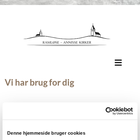
Vi har brug for dig
Dark preamble - Lorem ipsum dolor sit amet,
consectetur adipiscing elit. Integer pretium
accumsan ligula ut finibus. Sed ac risus in magna
hendrerit bibendum facilisis tempor enim. Nullam
Denne hjemmeside bruger cookies
porta metus nibh, nec varius ante dapibus vel.