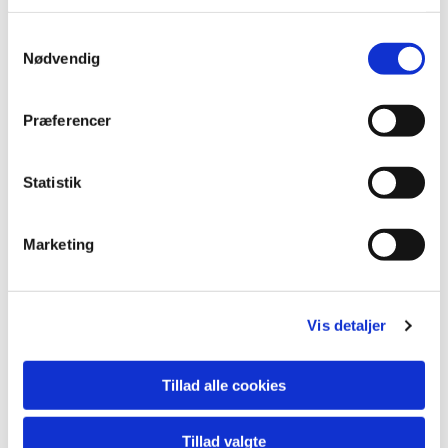
S
Nødvendig
a
m
t
Præferencer
y
k
k
Statistik
e
v
Marketing
a
l
g
Vis detaljer
Du vil måske også kunne lide...
Tillad alle cookies
Tillad valgte