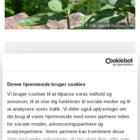
© Ditte Helene Røeder Holm
Onsdag 2. september 2026, kl. 13:30
Kirkehuset i Annisse, Kirkestræde 2,
Denne hjemmeside bruger cookies
3200 Helsinge
Vi bruger cookies til at tilpasse vores indhold og
annoncer, til at vise dig funktioner til sociale medier og til
at analysere vores trafik. Vi deler også oplysninger om
din brug af vores hjemmeside med vores partnere inden
Vi læser Markusevangeliet 9, 14-29, Jeg tror, hjælp
for sociale medier, annonceringspartnere og
min vantro. Kom og vær med, vi har nogle gode
analysepartnere. Vores partnere kan kombinere disse
snakke.
data med andre oplysninger, du har givet dem, eller som