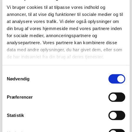
festlig tjeneste hvor man kan få sit barn døbt. Hvis man
Vi bruger cookies til at tilpasse vores indhold og
ønsker dåb i en af vores kirker kan man kontakte
annoncer, til at vise dig funktioner til sociale medier og til
kirkekontoret via mail på dihr@km.dk.
at analysere vores trafik. Vi deler også oplysninger om
Når I er blevet skrevet op til dåb skal kirkekontoret
din brug af vores hjemmeside med vores partnere inden
bruge navn og adresser på minimum to faddere og
for sociale medier, annonceringspartnere og
maksimum 5. Derudover skal vi bruge begge
analysepartnere. Vores partnere kan kombinere disse
forældres navne og barnets fulde navn samt
data med andre oplysninger, du har givet dem, eller som
fødselsdag. Samt et telefonnummer I kan kontaktes
de har indsamlet fra din brug af deres tjenester.
på.
S
14 dage inden dåben skal I kontakte præsten, Hans
Nødvendig
a
August Engelhardt på tlf. 40273220 for at aftale
m
tidspunkt for dåbssamtale.
t
Præferencer
y
k
k
Statistik
e
v