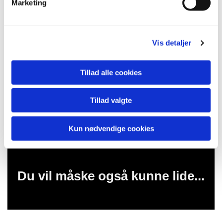
Marketing
a
l
g
Vis detaljer
Tillad alle cookies
Tillad valgte
Kun nødvendige cookies
Du vil måske også kunne lide...