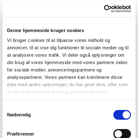
for blandet kor med fokus på lette klassiske værker
samt flere andre genrer. Koret skal rummer et meget
alsidigt repertoire, der udover (lette) klassiske stykker
også omfatter salmer, højskolesange, viser, pop, jazz
Denne hjemmeside bruger cookies
og evergreens. Både i form af flerstemmig sang (2, 3, 4
st.) samt unisone fællessange.
Vi bruger cookies til at tilpasse vores indhold og
annoncer, til at vise dig funktioner til sociale medier og til
Lidt om Sten
at analysere vores trafik. Vi deler også oplysninger om
din brug af vores hjemmeside med vores partnere inden
Sten har erfaring fra tidligere kor med netop den type
for sociale medier, annonceringspartnere og
blandet repertoire og vil selv akkompagnere på flygel.
analysepartnere. Vores partnere kan kombinere disse
Men naturligvis skal der også synges a capella. Så
data med andre oplysninger, du har givet dem, eller som
vidt muligt er det også en del af konceptet, at koret
de har indsamlet fra din brug af deres tjenester.
medvirker ved 2 gudstjenester årligt (som det
nuværende gospelkor med organist Niels) samt gerne
S
en koncert i Sognelængen.
Nødvendig
a
m
Kom gerne!
t
Præferencer