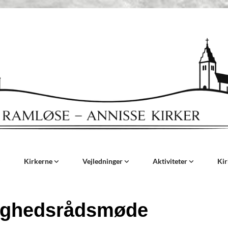
Kirkerne
Vejledninger
Aktiviteter
Ki
ighedsrådsmøde