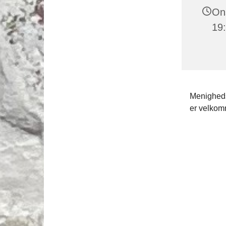
Ons
19
Menigheds
er velkomn