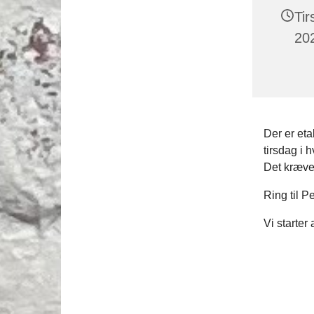
Ti
202
Der er eta
tirsdag i
Det kræver
Ring til P
Vi starter 