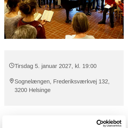
Tirsdag 5. januar 2027, kl. 19:00
Sognelængen, Frederiksværkvej 132,
3200 Helsinge
Dette efterår tilbyder et nyt kor, med en ny profil, som
vil være i krydsfeltet mellem højtidelig folkemusik og