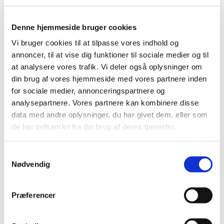
klassisk. Sten og Niels vil undertiden selv bidrage som
instrumentalister. Det blir ikke gospelmusik, men
Denne hjemmeside bruger cookies
sjælfuldt på mange måder. Vi håber at I alle vil give det
Vi bruger cookies til at tilpasse vores indhold og
en chance.
annoncer, til at vise dig funktioner til sociale medier og til
at analysere vores trafik. Vi deler også oplysninger om
Ideen er som nævnt at køre prøverne lidt mere stramt -
din brug af vores hjemmeside med vores partnere inden
men ikke mindre hyggeligt - vi vil gerne have mere
for sociale medier, annonceringspartnere og
effektive prøver og vil derfor sørge for at der altid er
analysepartnere. Vores partnere kan kombinere disse
lydfiler og noder tilgængelig for jer i god tid inden
data med andre oplysninger, du har givet dem, eller som
prøven.
de har indsamlet fra din brug af deres tjenester.
Det er bedst fortsat at øve i sognelængen, og derfor vil
vi sørge for at lave plads der til hver prøve... Fjerne
S
bordene, og stille stole op til alle i halvmåneformation.
Nødvendig
a
m
Det sociale er også vigtigt, og vi vil sætte tid af til en
t
god pause, hvor der kan blive organiseret kaffe og
Præferencer
y
kage.
k
Bedste hilsner fra Sten og Niels