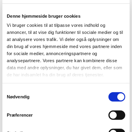
klassisk. Sten og Niels vil undertiden selv bidrage som
instrumentalister. Det blir ikke gospelmusik, men
Denne hjemmeside bruger cookies
sjælfuldt på mange måder. Vi håber at I alle vil give det
Vi bruger cookies til at tilpasse vores indhold og
en chance.
annoncer, til at vise dig funktioner til sociale medier og til
at analysere vores trafik. Vi deler også oplysninger om
Ideen er som nævnt at køre prøverne lidt mere stramt -
din brug af vores hjemmeside med vores partnere inden
men ikke mindre hyggeligt - vi vil gerne have mere
for sociale medier, annonceringspartnere og
effektive prøver og vil derfor sørge for at der altid er
analysepartnere. Vores partnere kan kombinere disse
lydfiler og noder tilgængelig for jer i god tid inden
data med andre oplysninger, du har givet dem, eller som
prøven.
de har indsamlet fra din brug af deres tjenester.
Det er bedst fortsat at øve i sognelængen, og derfor vil
vi sørge for at lave plads der til hver prøve... Fjerne
S
bordene, og stille stole op til alle i halvmåneformation.
Nødvendig
a
m
Det sociale er også vigtigt, og vi vil sætte tid af til en
t
god pause, hvor der kan blive organiseret kaffe og
Præferencer
y
kage.
k
Bedste hilsner fra Sten og Niels