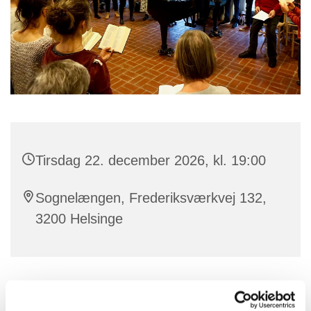
Tirsdag 22. december 2026, kl. 19:00
Sognelængen, Frederiksværkvej 132,
3200 Helsinge
Dette efterår tilbyder et nyt kor, med en ny profil, som
vil være i krydsfeltet mellem højtidelig folkemusik og