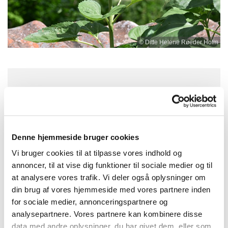
© Ditte Helene Røeder Holm
Onsdag 28. oktober 2026, kl. 13:30
Kirkehuset i Annisse, Kirkestræde 2,
Denne hjemmeside bruger cookies
3200 Helsinge
Vi bruger cookies til at tilpasse vores indhold og
annoncer, til at vise dig funktioner til sociale medier og til
at analysere vores trafik. Vi deler også oplysninger om
din brug af vores hjemmeside med vores partnere inden
Vi læser Markusevangeliet 9, 14-29, Jeg tror, hjælp
for sociale medier, annonceringspartnere og
min vantro. Kom og vær med, vi har nogle gode
analysepartnere. Vores partnere kan kombinere disse
snakke.
data med andre oplysninger, du har givet dem, eller som