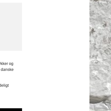
ykker og
e danske
eligt