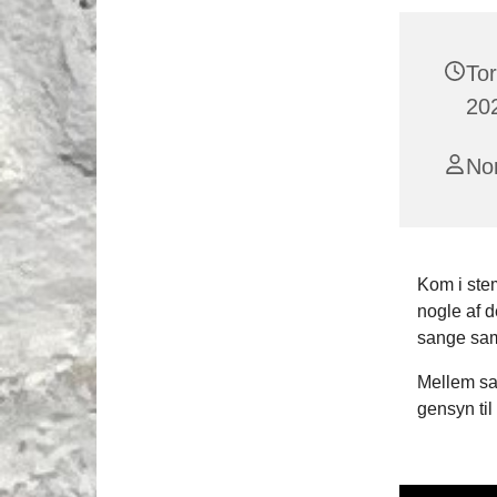
To
202
No
Kom i ste
nogle af d
sange sam
Mellem san
gensyn til