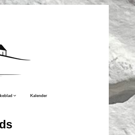
rkeblad
Kalender
nds