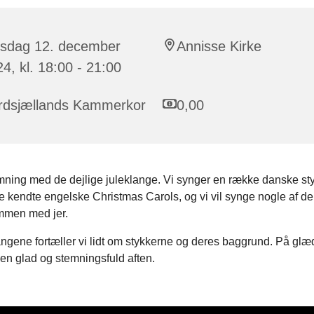
rsdag 12. december
Annisse Kirke
4, kl. 18:00 - 21:00
rdsjællands Kammerkor
0,00
mning med de dejlige juleklange. Vi synger en række danske st
e kendte engelske Christmas Carols, og vi vil synge nogle af d
men med jer.
gene fortæller vi lidt om stykkerne og deres baggrund. På glæd
 en glad og stemningsfuld aften.