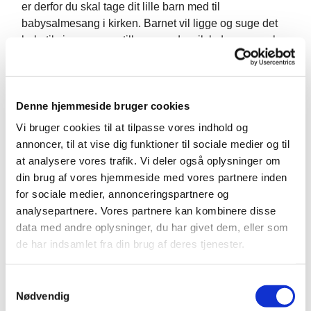
er derfor du skal tage dit lille barn med til
babysalmesang i kirken. Barnet vil ligge og suge det
hele til sig og svarer tilbage med smil, lyde og spræl
med arme og ben.
Den stund vi sammen skaber i kirkens rum, med vores
Denne hjemmeside bruger cookies
stemmer, bevægelse og nærvær er dejlig både for
børn og voksne. At være med stiller ikke krav til
Vi bruger cookies til at tilpasse vores indhold og
forældrene om at kunne synge, og måske er det endnu
annoncer, til at vise dig funktioner til sociale medier og til
mere vigtigt, at du kommer, hvis du ikke synger til
at analysere vores trafik. Vi deler også oplysninger om
hverdag. Vi laver både sanglege og synger salmer og
din brug af vores hjemmeside med vores partnere inden
børnesange. Hvis den ene forældre bliver arbejdsramt
for sociale medier, annonceringspartnere og
midt i et forløb kan den anden forældre sagtens tage
analysepartnere. Vores partnere kan kombinere disse
over, vi har både fædre og mødre på holdet. Mht. om
data med andre oplysninger, du har givet dem, eller som
man må tage bedsteforældre eller andre med, kan vi
de har indsamlet fra din brug af deres tjenester.
aftale en dag i slutningen af forløbet, hvor man kan
tage de "nysgerrige" familiemedlemmer med, så de
S
kan opleve det.
Nødvendig
a