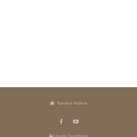
Ramløse-Annisse

Log på ChurchDesk